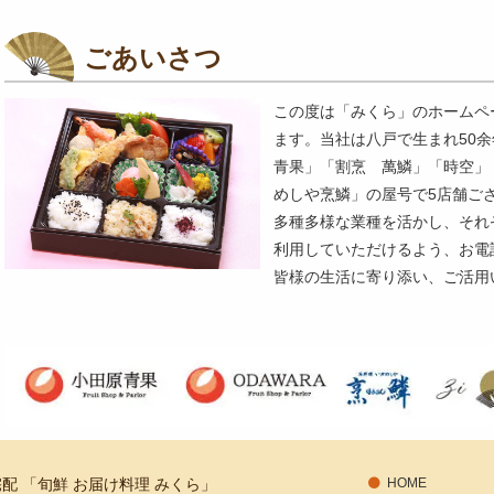
意
見
ごあいさつ
も
お
この度は「みくら」のホームペ
聞
ます。当社は八戸で生まれ50
か
青果」「割烹 萬鱗」「時空」
せ
めしや烹鱗」の屋号で5店舗ご
く
多種多様な業種を活かし、それ
だ
利用していただけるよう、お電
さ
皆様の生活に寄り添い、ご活用
い。
配 「旬鮮 お届け料理 みくら」
HOME