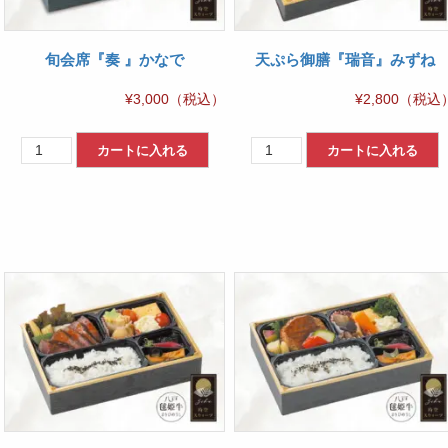
旬会席『奏 』かなで
天ぷら御膳『瑞音』みずね
¥
3,000
（税込）
¥
2,800
（税込
旬
天
カートに入れる
カートに入れる
会
ぷ
席
ら
『奏
御
』
膳
か
『瑞
な
音』
で
み
個
ず
ね
個