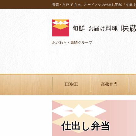
コ
青森・八戸 で 弁当、オードブル の仕出し宅配 「旬鮮 
ン
テ
ン
ツ
へ
おだわら・萬鱗グループ
ス
キ
ッ
プ
フルーツ
引き出物・手みやげ
商品一覧
用途から選ぶ
お届
仕出し弁当