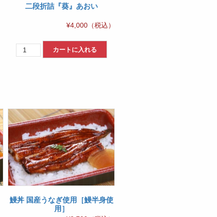
二段折詰『葵』あおい
）
¥
4,000
（税込）
二
カートに入れる
段
折
詰
『葵』
あ
お
い
個
鰻丼 国産うなぎ使用［鰻半身使
用］