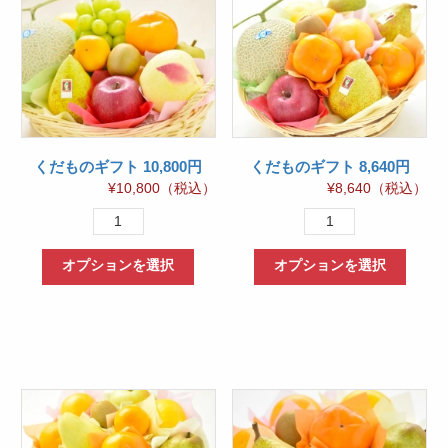
くだものギフト 10,800円
くだものギフト 8,640円
¥
10,800
（税込）
¥
8,640
（税込）
く
く
だ
だ
オプションを選択
オプションを選択
も
も
の
の
ギ
ギ
フ
フ
ト
ト
10,800
8,640
円
円
個
個