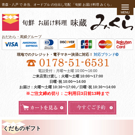
コ
青森・八戸 で 弁当、オードブル の仕出し宅配 「旬鮮 お届け料理 みくら」
ン
テ
ン
ツ
おだわら・萬鱗グループ
へ
ス
現地でのクレジット・電子マネー決済に対応！
対応ブランド
キ
ッ
電話受付：月曜〜土曜 10:00〜16:00
プ
ご来店受け渡し：火曜〜土曜 10:00〜17:00
日曜･祝 10:00〜14:00
お届け：火曜〜土曜 10:30〜17:00／日曜･祝 10:30〜14:00
※ご注文締め切り：ご利用日3日前13時まで
くだものギフト