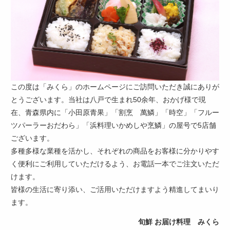
せ
く
だ
さ
い。
この度は「みくら」のホームページにご訪問いただき誠にありが
とうございます。当社は八戸で生まれ50余年、おかげ様で現
在、青森県内に「小田原青果」「割烹 萬鱗」「時空」「フルー
ツパーラーおだわら」「浜料理いかめしや烹鱗」の屋号で5店舗
ございます。
多種多様な業種を活かし、それぞれの商品をお客様に分かりやす
く便利にご利用していただけるよう、お電話一本でご注文いただ
けます。
皆様の生活に寄り添い、ご活用いただけますよう精進してまいり
ます。
旬鮮 お届け料理 みくら