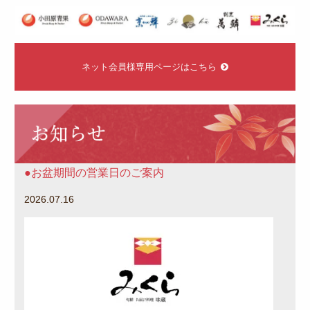
ネ
ッ
ネット会員様専用ページはこちら
ト
会
員
お
様
知
専
ら
用
せ
ペ
お盆期間の営業日のご案内
ー
ジ
2026.07.16
は
こ
ち
ら