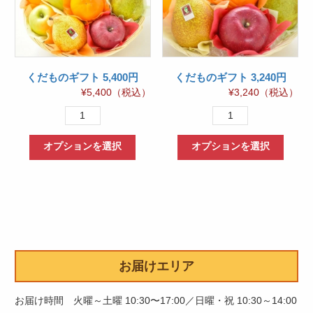
くだものギフト 5,400円
くだものギフト 3,240円
¥
5,400
（税込）
¥
3,240
（税込）
く
く
だ
だ
オプションを選択
オプションを選択
も
も
の
の
ギ
ギ
フ
フ
ト
ト
5,400
3,240
円
円
お届けエリア
個
個
お届け時間 火曜～土曜 10:30〜17:00／日曜・祝 10:30～14:00