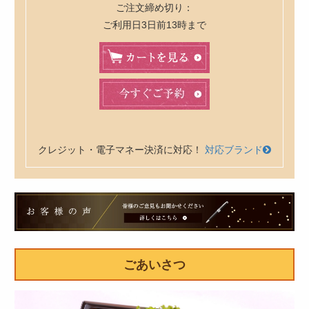
ご注文締め切り：
ご利用日3日前13時まで
クレジット・電子マネー決済に対応！
対応ブランド
皆
様
の
ご
ごあいさつ
意
見
も