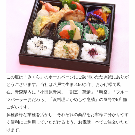
お
聞
か
せ
く
だ
さ
い。
この度は「みくら」のホームページにご訪問いただき誠にありが
とうございます。当社は八戸で生まれ50余年、おかげ様で現
在、青森県内に「小田原青果」「割烹 萬鱗」「時空」「フルー
ツパーラーおだわら」「浜料理いかめしや烹鱗」の屋号で5店舗
ございます。
多種多様な業種を活かし、それぞれの商品をお客様に分かりやす
く便利にご利用していただけるよう、お電話一本でご注文いただ
けます。