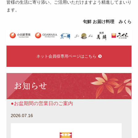
皆様の生活に寄り添い、ご活用いただけますよう精進してまいり
ます。
旬鮮 お届け料理 みくら
ネ
ッ
ネット会員様専用ページはこちら
ト
会
員
お
様
知
専
ら
用
せ
ペ
お盆期間の営業日のご案内
ー
ジ
2026.07.16
は
こ
ち
ら