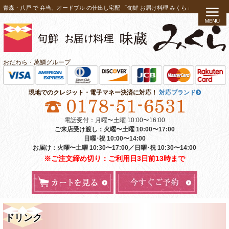
コ
青森・八戸 で 弁当、オードブル の仕出し宅配 「旬鮮 お届け料理 みくら」
ン
テ
ン
ツ
おだわら・萬鱗グループ
へ
ス
現地でのクレジット・電子マネー決済に対応！
対応ブランド
キ
ッ
電話受付：月曜〜土曜 10:00〜16:00
プ
ご来店受け渡し：火曜〜土曜 10:00〜17:00
日曜･祝 10:00〜14:00
お届け：火曜〜土曜 10:30〜17:00／日曜･祝 10:30〜14:00
※ご注文締め切り：ご利用日3日前13時まで
ドリンク